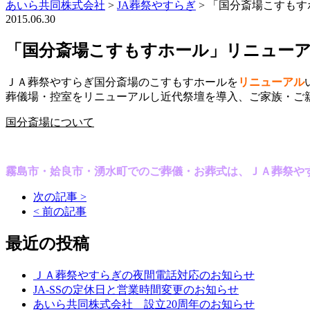
あいら共同株式会社
>
JA葬祭やすらぎ
>
「国分斎場こすもす
2015.06.30
「国分斎場こすもすホール」リニュー
ＪＡ葬祭やすらぎ
国分斎場のこすもすホールを
リニューアル
葬儀場・控室をリニューアルし近代祭壇を導入、ご家族・ご
国分斎場について
霧島市・姶良市・湧水町でのご葬儀・お葬式は、ＪＡ葬祭や
次の記事 >
< 前の記事
最近の投稿
ＪＡ葬祭やすらぎの夜間電話対応のお知らせ
JA-SSの定休日と営業時間変更のお知らせ
あいら共同株式会社 設立20周年のお知らせ